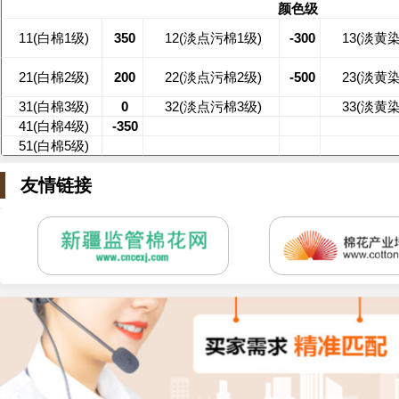
颜色级
11(白棉1级)
350
12(淡点污棉1级)
-300
13(淡黄
21(白棉2级)
200
22(淡点污棉2级)
-500
23(淡黄
31(白棉3级)
0
32(淡点污棉3级)
33(淡黄
41(白棉4级)
-350
51(白棉5级)
友情链接