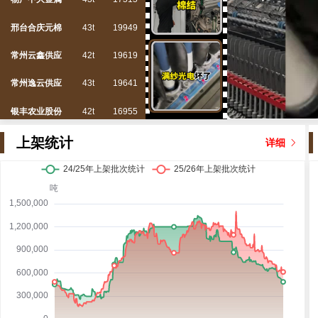
邢台合庆元棉
43t
19949
常州云鑫供应
42t
19619
常州逸云供应
43t
19641
银丰农业股份
42t
16955
中棉集团广东
44t
19536
上架统计
详细