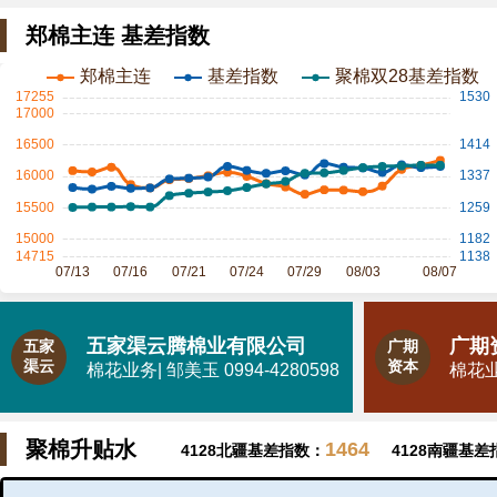
郑棉主连 基差指数
五家渠云腾棉业有限公司
广期
五家
广期
渠云
资本
棉花业务| 邹美玉 0994-4280598
棉花业务
聚棉升贴水
1464
4128北疆基差指数：
4128南疆基差