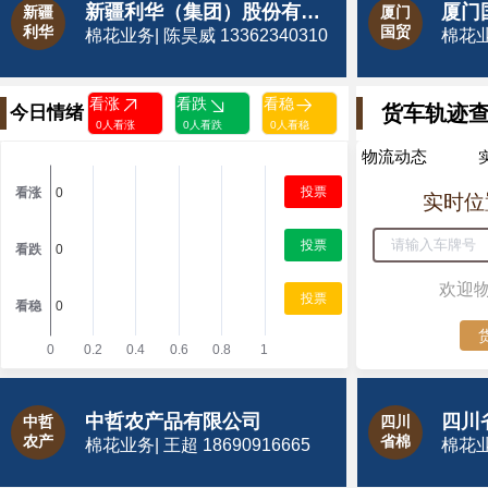
新疆利华（集团）股份有限公司
厦门
新疆
厦门
利华
国贸
棉花业务| 陈昊威 13362340310
棉花业务
看涨
看跌
看稳
货车轨迹
今日情绪
0人看涨
0人看跌
0人看稳
物流动态
投票
实时位
投票
欢迎
投票
中哲农产品有限公司
四川
中哲
四川
农产
省棉
棉花业务| 王超 18690916665
棉花业务