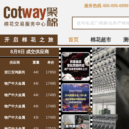
服务热线
400-005-6899
开启棉花之旅
首页
棉花超市
测
8月9日 成交供应商
供应商
重量
单价
浙江安鸿新尚
44t
17950
物产中大金属
44t
17495
物产中大金属
44t
17495
物产中大金属
44t
17495
物产中大金属
43t
17495
物产中大金属
43t
17515