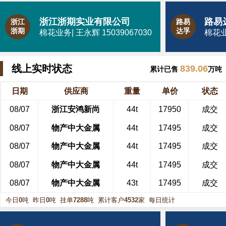
浙江浙期实业有限公司
浙江
路易
浙期
达孚
棉花业务| 王永辉 15039067030
棉花业务
线上实时状态
839.06
累计已售
万吨
日期
供应商
重量
单价
状态
08/07
浙江安鸿新尚
44t
17950
成交
08/07
物产中大金属
44t
17495
成交
08/07
物产中大金属
44t
17495
成交
08/07
物产中大金属
44t
17495
成交
08/07
物产中大金属
43t
17495
成交
今日
0
吨
昨日
0
吨
挂单
7288
吨
累计客户
4532
家
每日统计
08/07
物产中大金属
43t
17515
成交