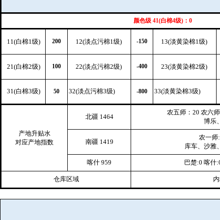
颜色级 41(白棉4级)：0
11(白棉1级)
200
12(淡点污棉1级)
-150
13(淡黄染棉1级)
21(白棉2级)
100
22(淡点污棉2级)
-400
23(淡黄染棉2级)
31(白棉3级)
32(淡点污棉3级)
33(淡黄染棉3级)
50
-800
农五师：20 农六师:
北疆 1464
博乐、
产地升贴水
农一师:
南疆 1419
对应产地指数
库车、沙雅、
喀什 959
巴楚:0 喀什:
仓库区域
内