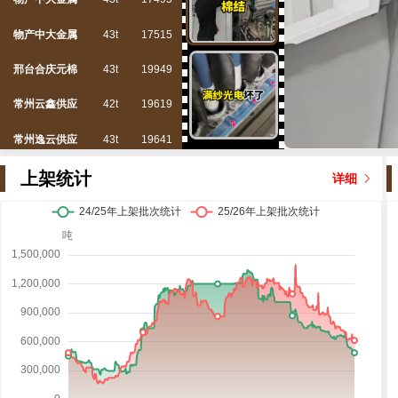
邢台合庆元棉
43t
19949
常州云鑫供应
42t
19619
常州逸云供应
43t
19641
银丰农业股份
42t
16955
上架统计
详细