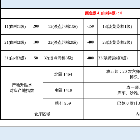
颜色级 41(白棉4级)：0
11(白棉1级)
200
12(淡点污棉1级)
-150
13(淡黄染棉1级)
21(白棉2级)
100
22(淡点污棉2级)
-400
23(淡黄染棉2级)
31(白棉3级)
32(淡点污棉3级)
33(淡黄染棉3级)
50
-800
农五师：20 农六师:
北疆 1464
博乐、
产地升贴水
农一师:
南疆 1419
对应产地指数
库车、沙雅、
喀什 959
巴楚:0 喀什:
仓库区域
内