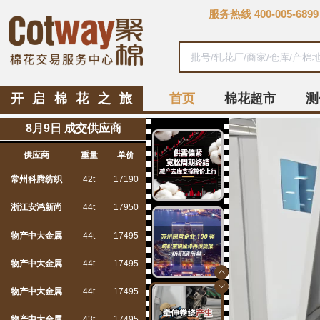
服务热线
400-005-6899
开启棉花之旅
首页
棉花超市
测
8月9日 成交供应商
供应商
重量
单价
常州科腾纺织
42t
17190
浙江安鸿新尚
44t
17950
物产中大金属
44t
17495
物产中大金属
44t
17495
物产中大金属
44t
17495
物产中大金属
43t
17495
物产中大金属
43t
17515