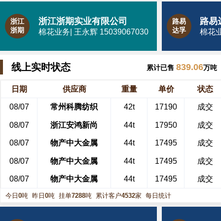
浙江浙期实业有限公司
浙江
路易
浙期
达孚
棉花业务| 王永辉 15039067030
棉花业务
线上实时状态
839.06
累计已售
万吨
日期
供应商
重量
单价
状态
08/07
常州科腾纺织
42t
17190
成交
08/07
浙江安鸿新尚
44t
17950
成交
08/07
物产中大金属
44t
17495
成交
08/07
物产中大金属
44t
17495
成交
08/07
物产中大金属
44t
17495
成交
08/07
物产中大金属
43t
17495
成交
今日
0
吨
昨日
0
吨
挂单
7288
吨
累计客户
4532
家
每日统计