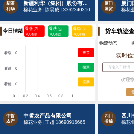
新疆利华（集团）股份有限公司
厦门
新疆
厦门
利华
国贸
棉花业务| 陈昊威 13362340310
棉花业务
看涨
看跌
看稳
货车轨迹
今日情绪
0人看涨
0人看跌
0人看稳
物流动态
投票
实时位
投票
欢迎
投票
中哲农产品有限公司
四川
中哲
四川
农产
省棉
棉花业务| 王超 18690916665
棉花业务