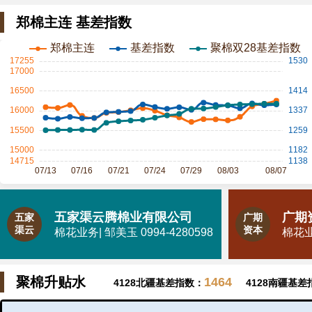
郑棉主连 基差指数
五家渠云腾棉业有限公司
广期
五家
广期
渠云
资本
棉花业务| 邹美玉 0994-4280598
棉花业务
聚棉升贴水
1464
4128北疆基差指数：
4128南疆基差