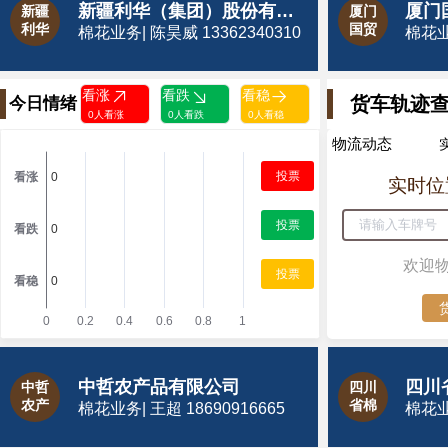
新疆利华（集团）股份有限公司
厦门
新疆
厦门
利华
国贸
棉花业务| 陈昊威 13362340310
棉花业务
看涨
看跌
看稳
货车轨迹
今日情绪
0人看涨
0人看跌
0人看稳
物流动态
投票
实时位
投票
欢迎
投票
中哲农产品有限公司
四川
中哲
四川
农产
省棉
棉花业务| 王超 18690916665
棉花业务