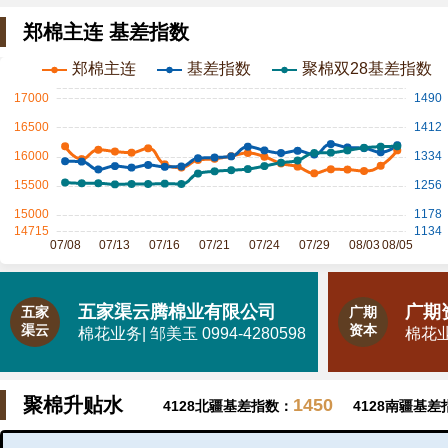
郑棉主连 基差指数
五家渠云腾棉业有限公司
广期
五家
广期
渠云
资本
棉花业务| 邹美玉 0994-4280598
棉花业务
聚棉升贴水
1450
4128北疆基差指数：
4128南疆基差