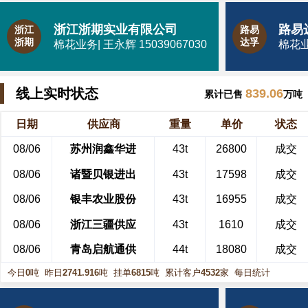
浙江浙期实业有限公司
浙江
路易
浙期
达孚
棉花业务| 王永辉 15039067030
棉花业务
线上实时状态
839.06
累计已售
万吨
日期
供应商
重量
单价
状态
08/06
苏州润鑫华进
43t
26800
成交
08/06
诸暨贝银进出
43t
17598
成交
08/06
银丰农业股份
43t
16955
成交
08/06
浙江三疆供应
43t
1610
成交
08/06
青岛启航通供
44t
18080
成交
08/06
国海良时资本
42t
17600
成交
今日
0
吨
昨日
2741.916
吨
挂单
6815
吨
累计客户
4532
家
每日统计