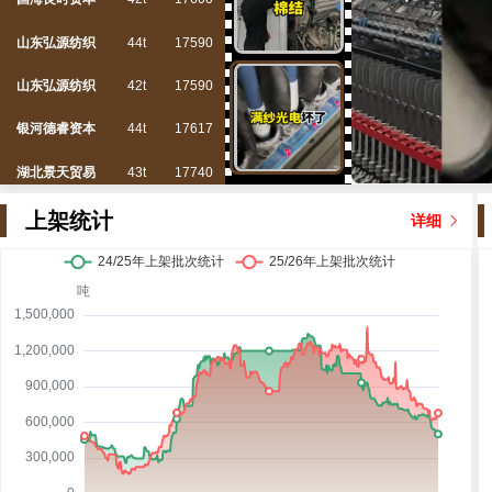
山东弘源纺织
44t
17590
山东弘源纺织
42t
17590
银河德睿资本
44t
17617
湖北景天贸易
43t
17740
浙江安鸿新尚
44t
18035
上架统计
详细