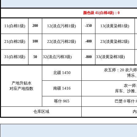
颜色级 41(白棉4级)：0
11(白棉1级)
200
12(淡点污棉1级)
-150
13(淡黄染棉1级)
21(白棉2级)
100
22(淡点污棉2级)
-400
23(淡黄染棉2级)
31(白棉3级)
32(淡点污棉3级)
33(淡黄染棉3级)
50
-800
农五师：20 农六师:
北疆 1450
博乐、
产地升贴水
农一师:
南疆 1416
对应产地指数
库车、沙雅、
喀什 965
巴楚:0 喀什:
仓库区域
内