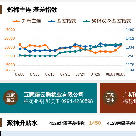
郑棉主连 基差指数
五家渠云腾棉业有限公司
广期
五家
广期
渠云
资本
棉花业务| 邹美玉 0994-4280598
棉花业务
聚棉升贴水
1450
4128北疆基差指数：
4128南疆基差