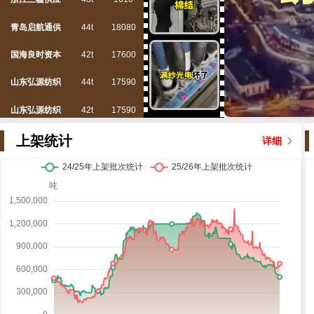
青岛启航通供
44t
18080
国海良时资本
42t
17600
山东弘源纺织
44t
17590
山东弘源纺织
42t
17590
银河德睿资本
44t
17617
上架统计
详细