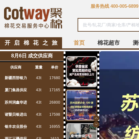
服务热线
400-005-6899
开启棉花之旅
首页
棉花超市
测
8月6日 成交供应商
供应商
重量
单价
新疆西部银力
43t
17680
厦门集昌供应
43t
17165
苏州润鑫华进
43t
26800
诸暨贝银进出
43t
17598
银丰农业股份
43t
16955
浙江三疆供应
43t
1610