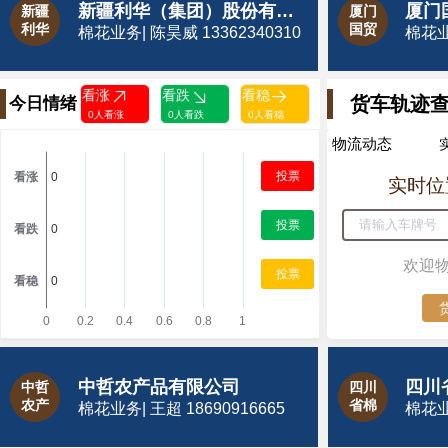
新疆利华（集团）股份有限公司
厦门
新疆
厦门
利华
国贸
棉花业务| 陈昊威 13362340310
棉花业务
看涨
看跌
看稳
货车轨迹
今日情绪
0人看涨
0人看跌
0人看稳
物流动态
投票
实时位
投票
欢迎
投票
中哲农产品有限公司
四川
中哲
四川
农产
省棉
棉花业务| 王超 18690916665
棉花业务