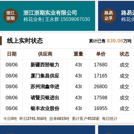
浙江浙期实业有限公司
浙江
路易
浙期
达孚
棉花业务| 王永辉 15039067030
棉花业务
线上实时状态
839.06
累计已售
万吨
日期
供应商
重量
单价
状态
08/06
新疆西部银力
43t
17680
成交
08/06
厦门集昌供应
43t
17165
成交
08/06
苏州润鑫华进
43t
26800
成交
08/06
诸暨贝银进出
43t
17598
成交
08/06
银丰农业股份
43t
16955
成交
今日
0
吨
昨日
2741.916
吨
挂单
6815
吨
累计客户
4532
家
每日统计
08/06
浙江三疆供应
43t
1610
成交