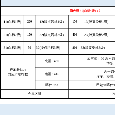
颜色级 41(白棉4级)：0
11(白棉1级)
200
12(淡点污棉1级)
-150
13(淡黄染棉1级)
21(白棉2级)
100
22(淡点污棉2级)
-400
23(淡黄染棉2级)
31(白棉3级)
32(淡点污棉3级)
33(淡黄染棉3级)
50
-800
农五师：20 农六师:
北疆 1450
博乐、
产地升贴水
农一师:
南疆 1416
对应产地指数
库车、沙雅、
喀什 965
巴楚:0 喀什:
仓库区域
内