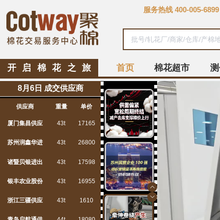
服务热线
400-005-6899
开启棉花之旅
首页
棉花超市
测
8月6日 成交供应商
供应商
重量
单价
新疆西部银力
43t
17680
厦门集昌供应
43t
17165
苏州润鑫华进
43t
26800
诸暨贝银进出
43t
17598
银丰农业股份
43t
16955
浙江三疆供应
43t
1610
青岛启航通供
44t
18080