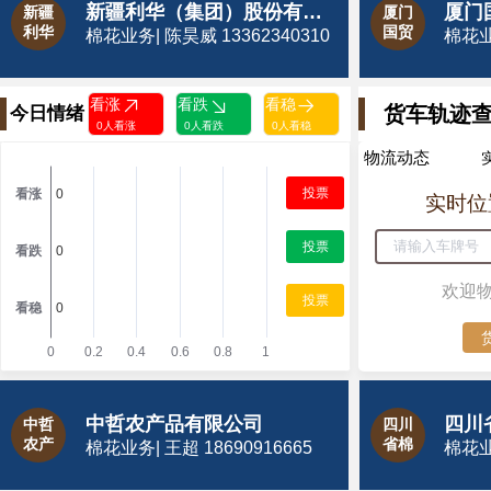
新疆利华（集团）股份有限公司
厦门
新疆
厦门
利华
国贸
棉花业务| 陈昊威 13362340310
棉花业务
看涨
看跌
看稳
货车轨迹
今日情绪
0人看涨
0人看跌
0人看稳
物流动态
投票
实时位
投票
欢迎
投票
中哲农产品有限公司
四川
中哲
四川
农产
省棉
棉花业务| 王超 18690916665
棉花业务