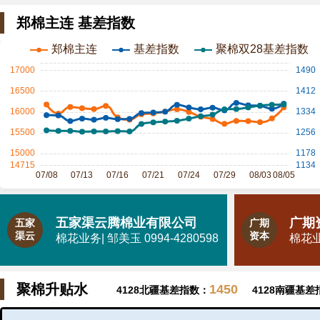
郑棉主连 基差指数
五家渠云腾棉业有限公司
广期
五家
广期
渠云
资本
棉花业务| 邹美玉 0994-4280598
棉花业务
聚棉升贴水
1450
4128北疆基差指数：
4128南疆基差