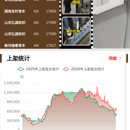
国海良时资本
42t
17600
山东弘源纺织
44t
17590
山东弘源纺织
42t
17590
银河德睿资本
44t
17617
上架统计
详细