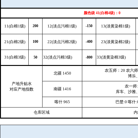
颜色级 41(白棉4级)：0
11(白棉1级)
200
12(淡点污棉1级)
-150
13(淡黄染棉1级)
21(白棉2级)
100
22(淡点污棉2级)
-400
23(淡黄染棉2级)
31(白棉3级)
32(淡点污棉3级)
33(淡黄染棉3级)
50
-800
农五师：20 农六师:
北疆 1450
博乐、
产地升贴水
农一师:
南疆 1416
对应产地指数
库车、沙雅、
喀什 965
巴楚:0 喀什:
仓库区域
内