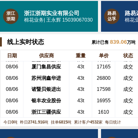
浙江浙期实业有限公司
浙江
路易
浙期
达孚
棉花业务| 王永辉 15039067030
棉花业务
线上实时状态
839.06
累计已售
万吨
日期
供应商
重量
单价
状态
08/06
新疆西部银力
43t
17680
成交
08/06
厦门集昌供应
43t
17165
成交
08/06
苏州润鑫华进
43t
26800
成交
08/06
诸暨贝银进出
43t
17598
成交
08/06
银丰农业股份
43t
16955
成交
08/06
浙江三疆供应
43t
1610
成交
今日
0
吨
昨日
2741.916
吨
挂单
6815
吨
累计客户
4532
家
每日统计